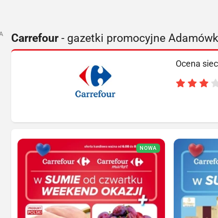
A
Carrefour
- gazetki promocyjne Adamów
Ocena siec
NOWA