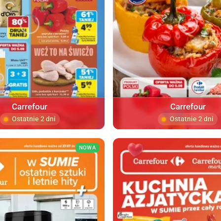
Carrefour
Carrefour
Ostatnie 2 dni
Ostatnie 2 dni
NOWA