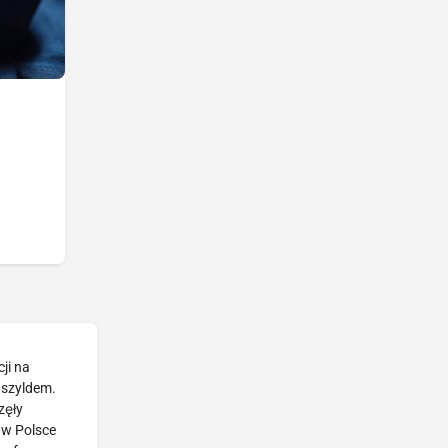
ji na
 szyldem.
zęły
 w Polsce