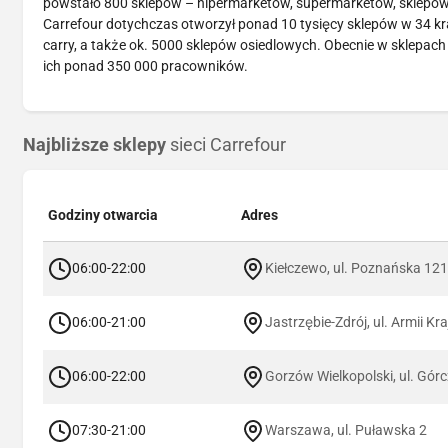
powstało 800 sklepów – hipermarketów, supermarketów, sklepów o
Carrefour dotychczas otworzył ponad 10 tysięcy sklepów w 34 kr
carry, a także ok. 5000 sklepów osiedlowych. Obecnie w sklepach
ich ponad 350 000 pracowników.
Najbliższe sklepy
sieci Carrefour
Godziny otwarcia
Adres
06:00-22:00
Kiełczewo, ul. Poznańska 12
06:00-21:00
Jastrzębie-Zdrój, ul. Armii Kr
06:00-22:00
Gorzów Wielkopolski, ul. Gór
07:30-21:00
Warszawa, ul. Puławska 2