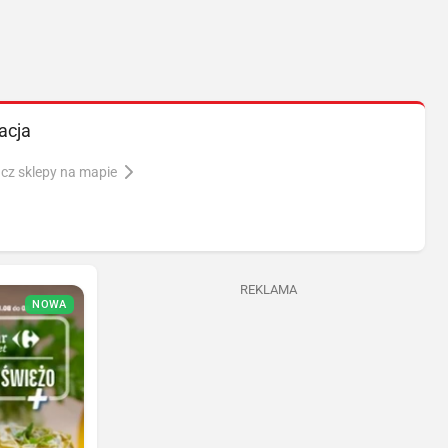
acja
cz sklepy na mapie
REKLAMA
NOWA