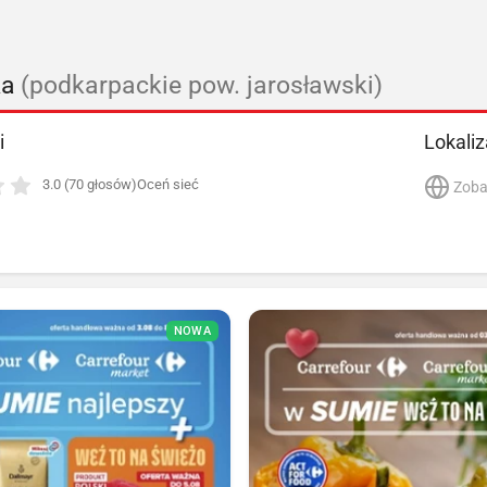
ka
(podkarpackie pow. jarosławski)
i
Lokaliz
3.0 (70 głosów)
Oceń sieć
Zoba
NOWA