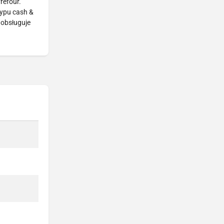
refour.
typu cash &
 obsługuje