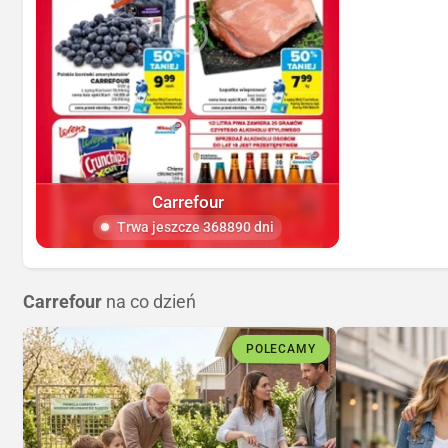
Carrefour
Trwa jeszcze 368890 dni
Carrefour
na co dzień
POLECAMY