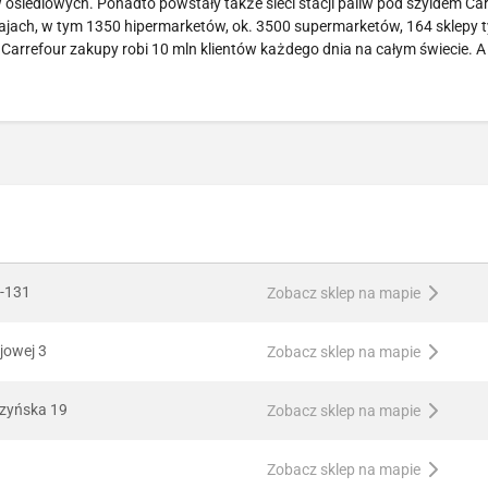
siedlowych. Ponadto powstały także sieci stacji paliw pod szyldem Car
ajach, w tym 1350 hipermarketów, ok. 3500 supermarketów, 164 sklepy 
 Carrefour zakupy robi 10 mln klientów każdego dnia na całym świecie. A
1-131
Zobacz sklep na mapie
ajowej 3
Zobacz sklep na mapie
czyńska 19
Zobacz sklep na mapie
Zobacz sklep na mapie