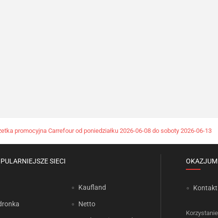
etka promocyjna Carrefour od poniedziałku 2026-06-08 do soboty 2026-06-13
PULARNIEJSZE SIECI
OKAZJUM
Kaufland
Kontakt
dronka
Netto
Korzystanie