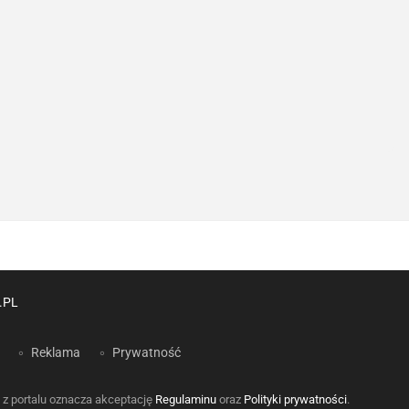
.PL
Reklama
Prywatność
 z portalu oznacza akceptację
Regulaminu
oraz
Polityki prywatności
.