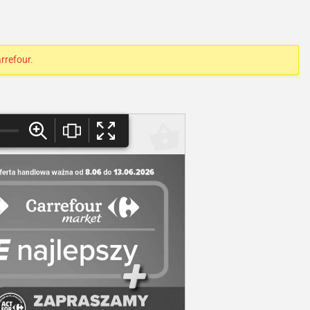
rrefour
.