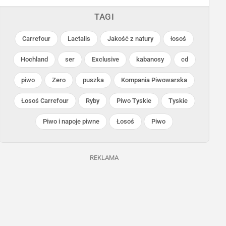
TAGI
Carrefour
Lactalis
Jakość z natury
łosoś
Hochland
ser
Exclusive
kabanosy
cd
piwo
Zero
puszka
Kompania Piwowarska
Carrefour
Carrefour
Łosoś Carrefour
Ryby
Piwo Tyskie
Tyskie
Trwa jeszcze 14 dni
Ostatnie 24h
Piwo i napoje piwne
Łosoś
Piwo
REKLAMA