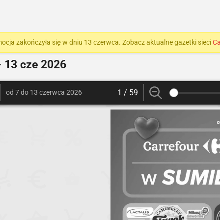
ocja zakończyła się w dniu 13 czerwca. Zobacz aktualne gazetki sieci
Ca
- 13 cze 2026
1 / 59
od 7 do 13 czerwca 2026