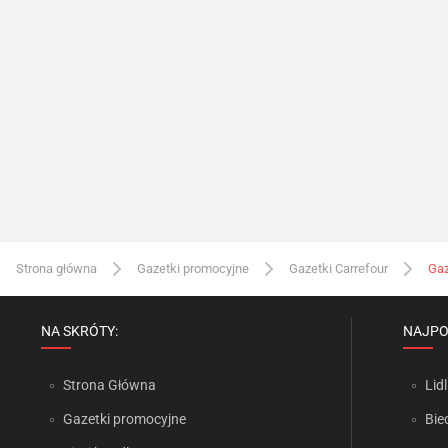
Strona główna
Gazetki promocyjne
Gazetki Carrefour
Gaz
NA SKRÓTY:
NAJPO
Strona Główna
Lidl
Gazetki promocyjne
Bie