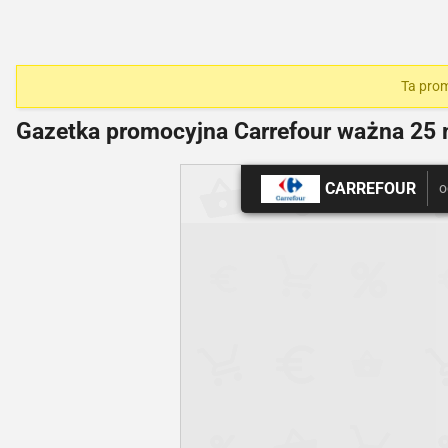
Ta prom
Gazetka promocyjna Carrefour ważna
25 
CARREFOUR
o