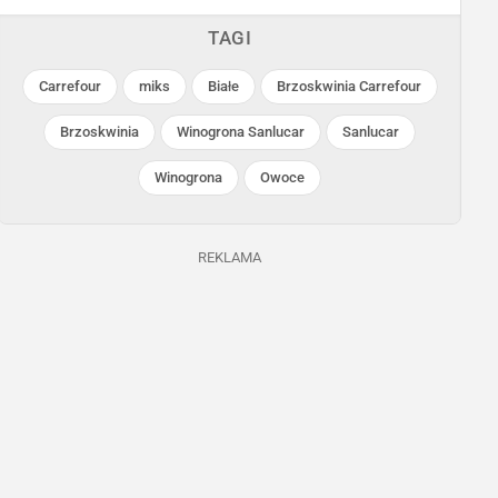
TAGI
Carrefour
miks
Białe
Brzoskwinia Carrefour
Brzoskwinia
Winogrona Sanlucar
Sanlucar
Winogrona
Owoce
Carrefour
Carrefour
Trwa jeszcze 15 dni
Ostatnie 24h
REKLAMA