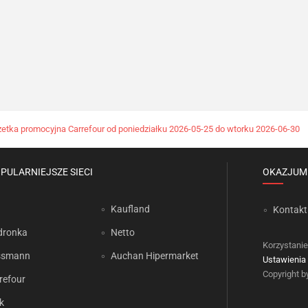
etka promocyjna Carrefour od poniedziałku 2026-05-25 do wtorku 2026-06-30
PULARNIEJSZE SIECI
OKAZJUM
Kaufland
Kontakt
dronka
Netto
Korzystanie
ssmann
Auchan Hipermarket
Ustawienia 
Copyright 
refour
k