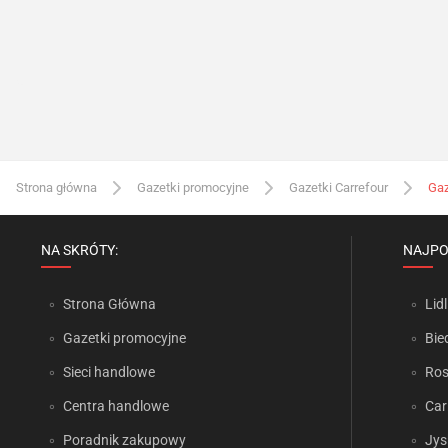
Strona główna
Gazetki promocyjne
Gazetki Carrefour
Gaz
NA SKRÓTY:
NAJPO
Strona Główna
Lidl
Gazetki promocyjne
Bie
Sieci handlowe
Ro
Centra handlowe
Car
Poradnik zakupowy
Jys