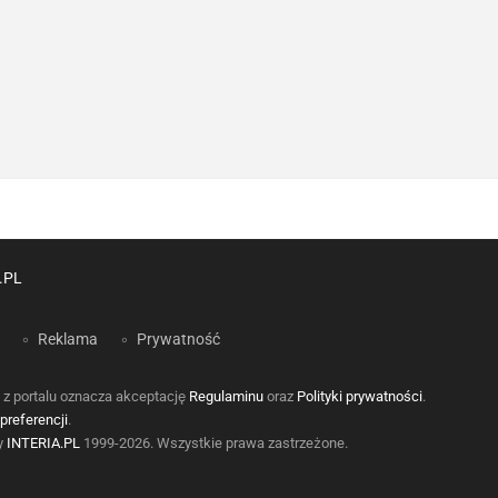
.PL
Reklama
Prywatność
 z portalu oznacza akceptację
Regulaminu
oraz
Polityki prywatności
.
preferencji
.
by
INTERIA.PL
1999-2026. Wszystkie prawa zastrzeżone.