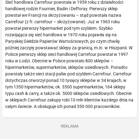
Sieć handlowa Carrefour powstała w 1959 roku z działalności
handlowej rodzin Fournier, Badin i Defforay. Pierwszy sklep
powstał we Francji na skrzyżowaniu – stąd powstała nazwa
Carrefour (z fr. carrefour – skrzyżowanie). Już w 1963 roku
powstał pierwszy hipermarket pod tym szyldem. Szybko
rozwijająca się sieć handlowa w 1970 roku pojawiła się na
Paryskiej Giełdzie Papierów Wartościowych, po czym chwilę
później zaczęły powstawać sklepy za granicą, m.in. w Hiszpanii. W
Polsce pierwszy sklep sieci handlowej Carrefour powstał w 1997
roku w Łodzi. Obecnie w Polsce powstało 800 sklepów –
hipermarketów, supermarketów, sklepów osiedlowych. Ponadto
powstały także sieci stacji paliw pod szyldem Carrefour. Carrefour
dotychczas otworzył ponad 10 tysięcy sklepów w 34 krajach, w
tym 1350 hipermarketów, ok. 3500 supermarketów, 164 sklepy
typu cash & carry, a także ok. 5000 sklepów osiedlowych. Obecnie
w sklepach Carrefour zakupy robi 10 mln klientów każdego dnia na
całym świecie. A obsługuje ich ponad 350 000 pracowników.
REKLAMA