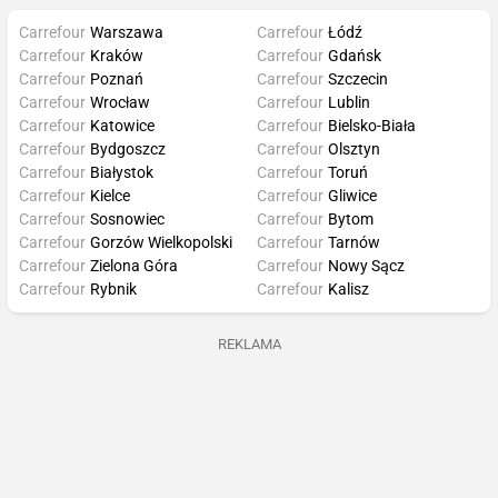
Carrefour
Warszawa
Carrefour
Łódź
Carrefour
Kraków
Carrefour
Gdańsk
Carrefour
Poznań
Carrefour
Szczecin
Carrefour
Wrocław
Carrefour
Lublin
Carrefour
Katowice
Carrefour
Bielsko-Biała
Carrefour
Bydgoszcz
Carrefour
Olsztyn
Carrefour
Białystok
Carrefour
Toruń
Carrefour
Kielce
Carrefour
Gliwice
Carrefour
Sosnowiec
Carrefour
Bytom
Carrefour
Gorzów Wielkopolski
Carrefour
Tarnów
Carrefour
Zielona Góra
Carrefour
Nowy Sącz
Carrefour
Rybnik
Carrefour
Kalisz
REKLAMA