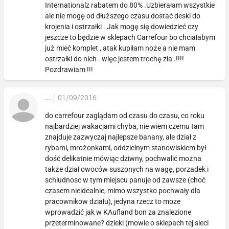
Internationalz rabatem do 80% .Uzbierałam wszystkie
ale nie mogę od dłuższego czasu dostać deski do
krojenia i ostrzałki . Jak mogę się dowiedzieć czy
jeszcze to będzie w sklepach Carrefour bo chciałabym
już mieć komplet , atak kupiłam noże a nie mam
ostrzałki do nich . więc jestem trochę zła .!!!!
Pozdrawiam !!!
...
01/09/2016
do carrefour zaglądam od czasu do czasu, co roku
najbardziej wakacjami chyba, nie wiem czemu tam
znajduje zazwyczaj najlepsze banany, ale dział z
rybami, mrożonkami, oddzielnym stanowiskiem był
dość delikatnie mówiąc dziwny, pochwalić można
także dział owoców suszonych na wagę, porzadek i
schludnosc w tym miejscu panuje od zawsze (choć
czasem nieidealnie, mimo wszystko pochwały dla
pracownikow działu), jedyna rzecz to moze
wprowadzić jak w KAufland bon za znalezione
przeterminowane? dzieki (mowie o sklepach tej sieci