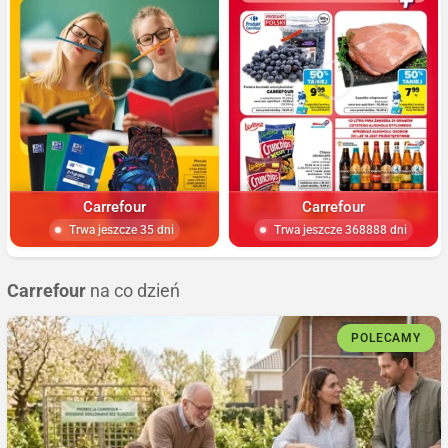
Carrefour
Carrefour
Trwa jeszcze 35 dni
Trwa jeszcze 368888 dni
Carrefour
na co dzień
POLECAMY