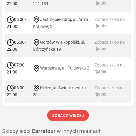
mapie
22:00
121-131
06:00-
Jastrzębie-Zdrój, ul. Armii
Zobacz sklep na
mapie
21:00
Krajowej 3
06:00-
Gorzów Wielkopolski, ul.
Zobacz sklep na
mapie
22:00
Górczyńska 19
07:30-
Zobacz sklep na
Warszawa, ul. Puławska 2
mapie
21:00
06:00-
Kielce, ul. Świętokrzyska
Zobacz sklep na
mapie
22:00
20
ZOBACZ WIĘCEJ
Sklepy sieci
Carrefour
w innych miastach