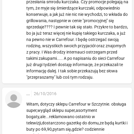
przesłania smrodu kurczaka. Czy promocje polegają na
tym, że myje się śmierdzące kurczaki, odpowiednio
konserwuje, a jak już nie nic nie wychodzi, to wkłada do
grillowania, następnie w cenie "promocyjnej" się
sprzedaje???? I pewnie tak się stało. Przykre to bardzo,
bo ja już teraz więcej nie kupię takiego kurczaka, a już
na pewno nie w Carrefour. I będę ostrzegać swoją
rodzinę, wszystkich swoich przyjaciół oraz znajomych
z pracy. I Was drodzy internauci ostrzegam przed
takimi zakupami..... A po napisaniu do sieci Carrefour
już drugi tydzień dostaję informacje, że przekazali te
informację dalej. I tak sobie przekazują bez słowa
"przepraszamy" lub coś tym rodzaju.
...
26/10/2016
Witam, dotyczy sklepu Carrefour w Szczytnie. obsługa
super,wygląd sklepu super,asortyment
bogaty,ale...reklamowano ostatnio w
telewizji,dostarczono gazetkę do domu,ze będą kurtki i
buty po 69,90,pytam się,gdzie? codziennie