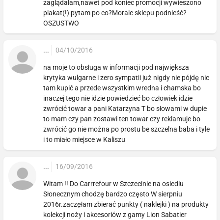
zaglądałam,nawet pod koniec promocji wywieszono
plakat(!) pytam po co?Morale sklepu podnieść?
OSZUSTWO
...
04/10/2016
na moje to obsługa w informacji pod największa
krytyka wulgarne i zero sympatii już nigdy nie pójdę nic
tam kupić a przede wszystkim wredna i chamska bo
inaczej tego nie idzie powiedzieć bo człowiek idzie
zwrócić towar a pani Katarzyna T bo słowami w dupie
to mam czy pan zostawi ten towar czy reklamuje bo
zwrócić go nie można po prostu be szczelna baba i tyle
i to miało miejsce w Kaliszu
...
16/09/2016
Witam !! Do Carrrefour w Szczecinie na osiedlu
Słonecznym chodzę bardzo często W sierpniu
2016r.zaczęłam zbierać punkty ( naklejki ) na produkty
kolekcji noży i akcesoriów z gamy Lion Sabatier