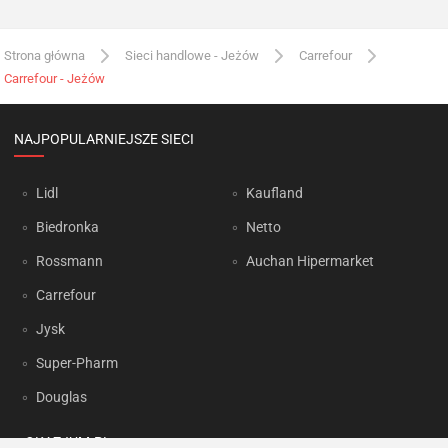
Strona główna
Sieci handlowe - Jeżów
Carrefour
Carrefour - Jeżów
NAJPOPULARNIEJSZE SIECI
Lidl
Kaufland
Biedronka
Netto
Rossmann
Auchan Hipermarket
Carrefour
Jysk
Super-Pharm
Douglas
OKAZJUM.PL