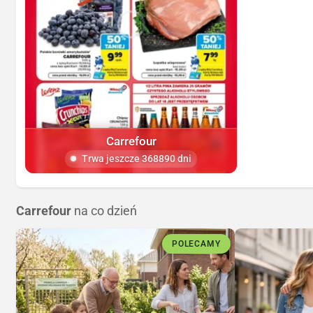
Carrefour
Trwa jeszcze 368890 dni
Carrefour
na co dzień
POLECAMY