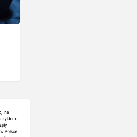
ji na
 szyldem.
zęły
 w Polsce