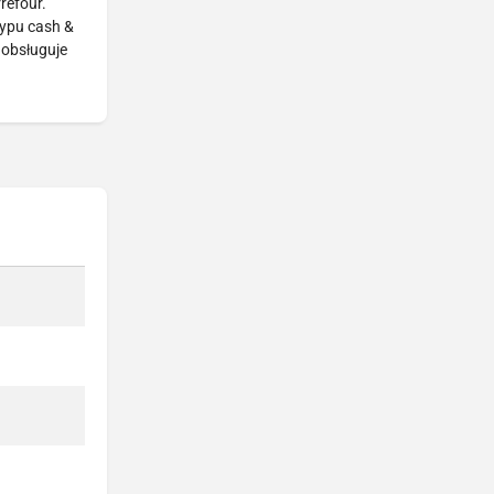
refour.
typu cash &
 obsługuje