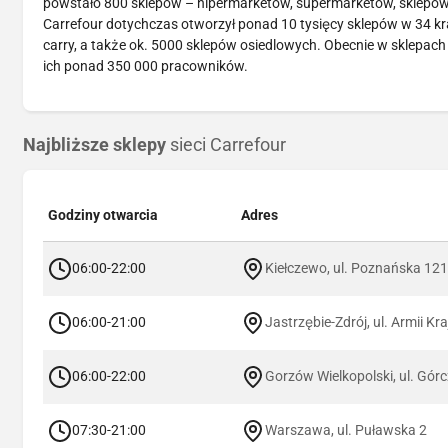
powstało 800 sklepów – hipermarketów, supermarketów, sklepów o
Carrefour dotychczas otworzył ponad 10 tysięcy sklepów w 34 kr
carry, a także ok. 5000 sklepów osiedlowych. Obecnie w sklepach
ich ponad 350 000 pracowników.
Najbliższe sklepy
sieci Carrefour
Godziny otwarcia
Adres
06:00-22:00
Kiełczewo, ul. Poznańska 12
06:00-21:00
Jastrzębie-Zdrój, ul. Armii Kr
06:00-22:00
Gorzów Wielkopolski, ul. Gór
07:30-21:00
Warszawa, ul. Puławska 2