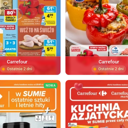
Carrefour
Carrefour
Ostatnie 2 dni
Ostatnie 2 dni
NOWA