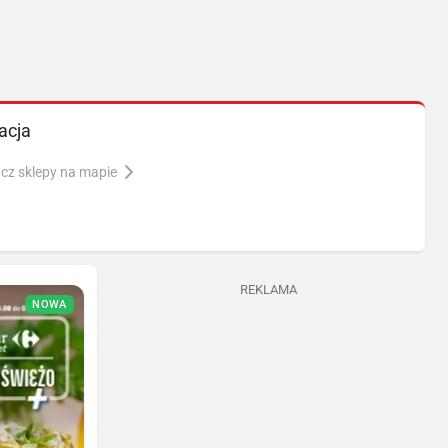
acja
cz sklepy na mapie
REKLAMA
NOWA