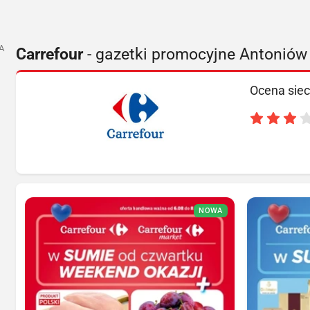
A
Carrefour
- gazetki promocyjne Antoniów
Ocena siec
NOWA