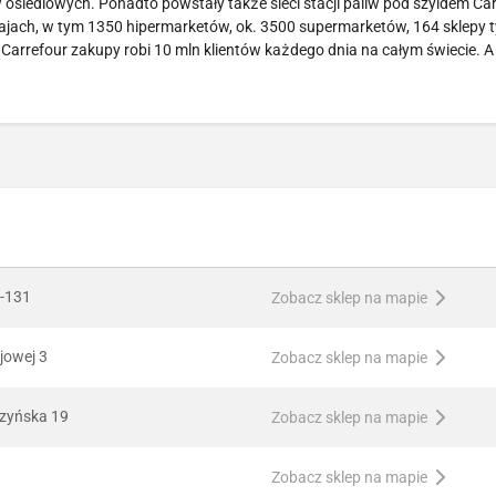
siedlowych. Ponadto powstały także sieci stacji paliw pod szyldem Car
ajach, w tym 1350 hipermarketów, ok. 3500 supermarketów, 164 sklepy 
 Carrefour zakupy robi 10 mln klientów każdego dnia na całym świecie. A
1-131
Zobacz sklep na mapie
ajowej 3
Zobacz sklep na mapie
czyńska 19
Zobacz sklep na mapie
Zobacz sklep na mapie