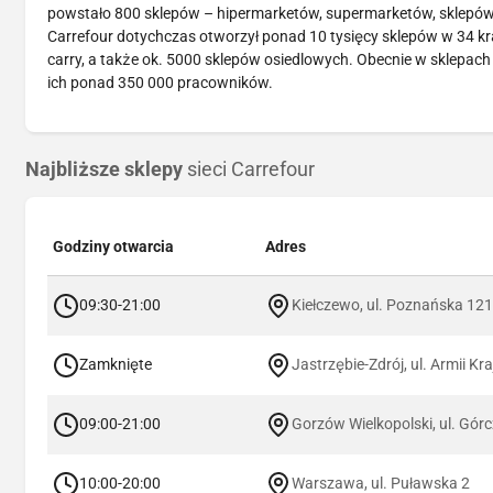
powstało 800 sklepów – hipermarketów, supermarketów, sklepów o
Carrefour dotychczas otworzył ponad 10 tysięcy sklepów w 34 kr
carry, a także ok. 5000 sklepów osiedlowych. Obecnie w sklepach
ich ponad 350 000 pracowników.
Najbliższe sklepy
sieci Carrefour
Godziny otwarcia
Adres
09:30-21:00
Kiełczewo, ul. Poznańska 12
Zamknięte
Jastrzębie-Zdrój, ul. Armii Kr
09:00-21:00
Gorzów Wielkopolski, ul. Gór
10:00-20:00
Warszawa, ul. Puławska 2