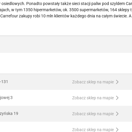
siedlowych. Ponadto powstały także sieci stacji paliw pod szyldem Car
ajach, w tym 1350 hipermarketów, ok. 3500 supermarketów, 164 sklepy 
 Carrefour zakupy robi 10 mln klientów każdego dnia na całym świecie. A
1-131
Zobacz sklep na mapie
ajowej 3
Zobacz sklep na mapie
czyńska 19
Zobacz sklep na mapie
Zobacz sklep na mapie