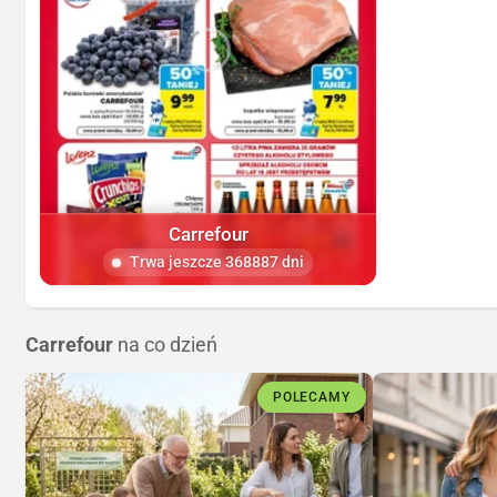
Carrefour
Trwa jeszcze 368887 dni
Carrefour
na co dzień
POLECAMY