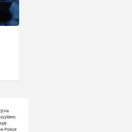
ji na
 szyldem.
zęły
 w Polsce