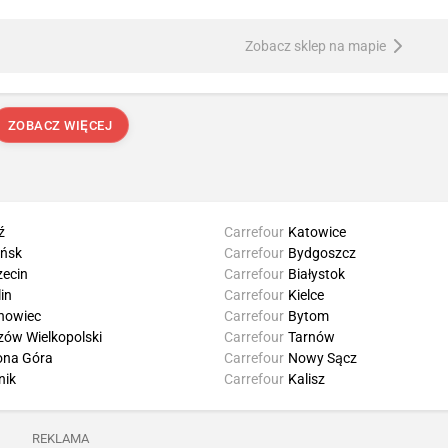
Zobacz sklep na mapie
ZOBACZ WIĘCEJ
ź
Carrefour
Katowice
ńsk
Carrefour
Bydgoszcz
zecin
Carrefour
Białystok
in
Carrefour
Kielce
nowiec
Carrefour
Bytom
zów Wielkopolski
Carrefour
Tarnów
ona Góra
Carrefour
Nowy Sącz
nik
Carrefour
Kalisz
REKLAMA