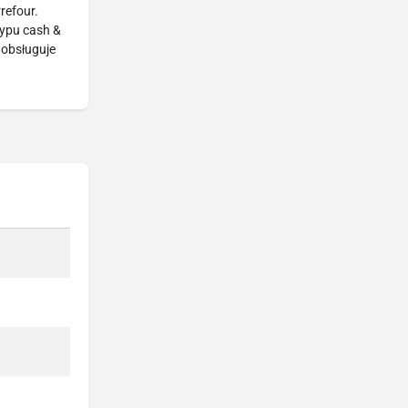
refour.
typu cash &
 obsługuje