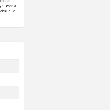
refour.
typu cash &
 obsługuje