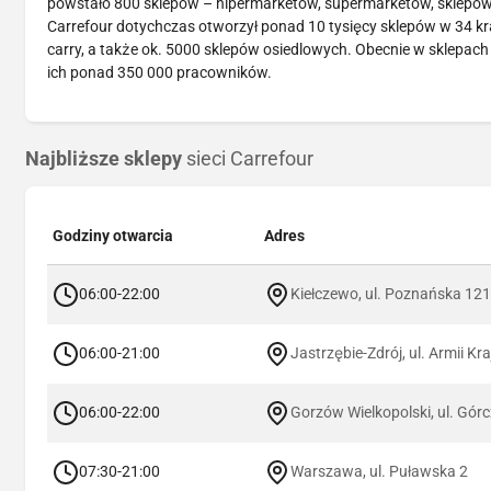
powstało 800 sklepów – hipermarketów, supermarketów, sklepów o
Carrefour dotychczas otworzył ponad 10 tysięcy sklepów w 34 kr
carry, a także ok. 5000 sklepów osiedlowych. Obecnie w sklepach
ich ponad 350 000 pracowników.
Najbliższe sklepy
sieci Carrefour
Godziny otwarcia
Adres
06:00-22:00
Kiełczewo, ul. Poznańska 12
06:00-21:00
Jastrzębie-Zdrój, ul. Armii Kr
06:00-22:00
Gorzów Wielkopolski, ul. Gór
07:30-21:00
Warszawa, ul. Puławska 2