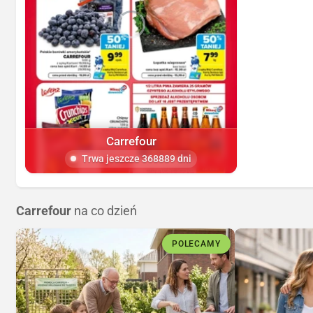
Carrefour
Trwa jeszcze 368889 dni
Carrefour
na co dzień
POLECAMY