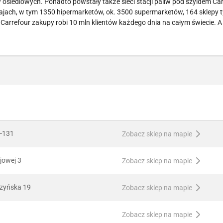
siedlowych. Ponadto powstały także sieci stacji paliw pod szyldem Car
ajach, w tym 1350 hipermarketów, ok. 3500 supermarketów, 164 sklepy 
 Carrefour zakupy robi 10 mln klientów każdego dnia na całym świecie. A
1-131
Zobacz sklep na mapie
ajowej 3
Zobacz sklep na mapie
czyńska 19
Zobacz sklep na mapie
Zobacz sklep na mapie