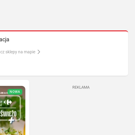
acja
cz sklepy na mapie
REKLAMA
NOWA