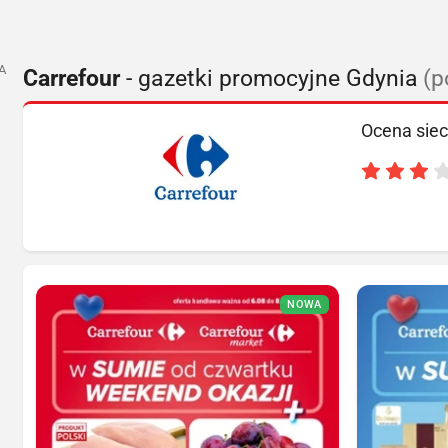
A
Carrefour
- gazetki promocyjne Gdynia
(p
Ocena siec
NOWA