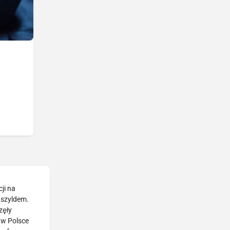
ji na
 szyldem.
zęły
 w Polsce