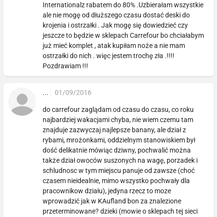
Internationalz rabatem do 80% .Uzbierałam wszystkie
ale nie mogę od dłuższego czasu dostać deski do
krojenia i ostrzałki . Jak mogę się dowiedzieć czy
jeszcze to będzie w sklepach Carrefour bo chciałabym
już mieć komplet , atak kupiłam noże a nie mam
ostrzałki do nich . więc jestem trochę zła .!!!!
Pozdrawiam !!!
...
01/09/2016
do carrefour zaglądam od czasu do czasu, co roku
najbardziej wakacjami chyba, nie wiem czemu tam
znajduje zazwyczaj najlepsze banany, ale dział z
rybami, mrożonkami, oddzielnym stanowiskiem był
dość delikatnie mówiąc dziwny, pochwalić można
także dział owoców suszonych na wagę, porzadek i
schludnosc w tym miejscu panuje od zawsze (choć
czasem nieidealnie, mimo wszystko pochwały dla
pracownikow działu), jedyna rzecz to moze
wprowadzić jak w KAufland bon za znalezione
przeterminowane? dzieki (mowie o sklepach tej sieci