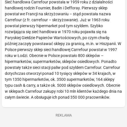
Sieć handlowa Carrefour powstała w 1959 roku z działalności
handlowej rodzin Fournier, Badin i Defforay. Pierwszy sklep
powstał we Francji na skrzyżowaniu – stąd powstała nazwa
Carrefour (z fr. carrefour – skrzyżowanie). Już w 1963 roku
powstał pierwszy hipermarket pod tym szyldem. Szybko
rozwijająca się sieć handlowa w 1970 roku pojawiła się na
Paryskiej Giełdzie Papierów Wartościowych, po czym chwilę
później zaczęły powstawać sklepy za granicą, m.in. w Hiszpanii. W
Polsce pierwszy sklep sieci handlowej Carrefour powstał w 1997
roku w Łodzi. Obecnie w Polsce powstało 800 sklepów –
hipermarketów, supermarketów, sklepów osiedlowych. Ponadto
powstały także sieci stacji paliw pod szyldem Carrefour. Carrefour
dotychczas otworzył ponad 10 tysięcy sklepów w 34 krajach, w
tym 1350 hipermarketów, ok. 3500 supermarketów, 164 sklepy
typu cash & carry, a także ok. 5000 sklepów osiedlowych. Obecnie
w sklepach Carrefour zakupy robi 10 mln klientów każdego dnia na
całym świecie. A obsługuje ich ponad 350 000 pracowników.
REKLAMA