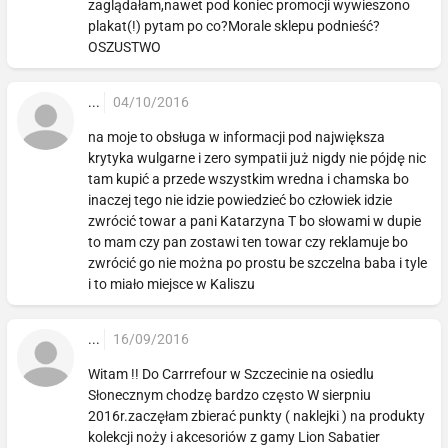
zaglądałam,nawet pod koniec promocji wywieszono
plakat(!) pytam po co?Morale sklepu podnieść?
OSZUSTWO
...
04/10/2016
na moje to obsługa w informacji pod największa
krytyka wulgarne i zero sympatii już nigdy nie pójdę nic
tam kupić a przede wszystkim wredna i chamska bo
inaczej tego nie idzie powiedzieć bo człowiek idzie
zwrócić towar a pani Katarzyna T bo słowami w dupie
to mam czy pan zostawi ten towar czy reklamuje bo
zwrócić go nie można po prostu be szczelna baba i tyle
i to miało miejsce w Kaliszu
...
16/09/2016
Witam !! Do Carrrefour w Szczecinie na osiedlu
Słonecznym chodzę bardzo często W sierpniu
2016r.zaczęłam zbierać punkty ( naklejki ) na produkty
kolekcji noży i akcesoriów z gamy Lion Sabatier