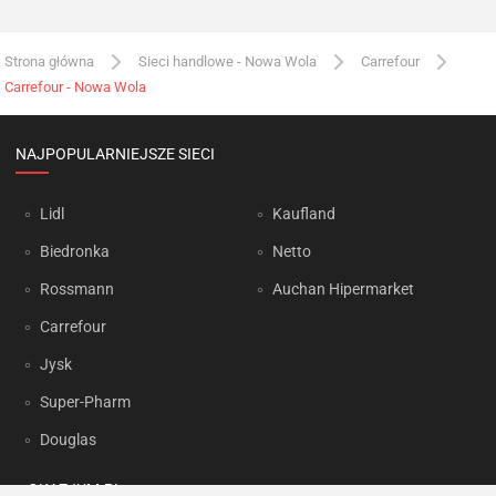
Strona główna
Sieci handlowe - Nowa Wola
Carrefour
Carrefour - Nowa Wola
NAJPOPULARNIEJSZE SIECI
Lidl
Kaufland
Biedronka
Netto
Rossmann
Auchan Hipermarket
Carrefour
Jysk
Super-Pharm
Douglas
OKAZJUM.PL