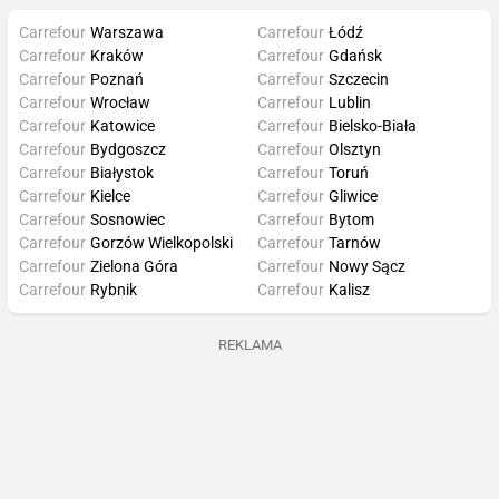
Carrefour
Warszawa
Carrefour
Łódź
Carrefour
Kraków
Carrefour
Gdańsk
Carrefour
Poznań
Carrefour
Szczecin
Carrefour
Wrocław
Carrefour
Lublin
Carrefour
Katowice
Carrefour
Bielsko-Biała
Carrefour
Bydgoszcz
Carrefour
Olsztyn
Carrefour
Białystok
Carrefour
Toruń
Carrefour
Kielce
Carrefour
Gliwice
Carrefour
Sosnowiec
Carrefour
Bytom
Carrefour
Gorzów Wielkopolski
Carrefour
Tarnów
Carrefour
Zielona Góra
Carrefour
Nowy Sącz
Carrefour
Rybnik
Carrefour
Kalisz
REKLAMA