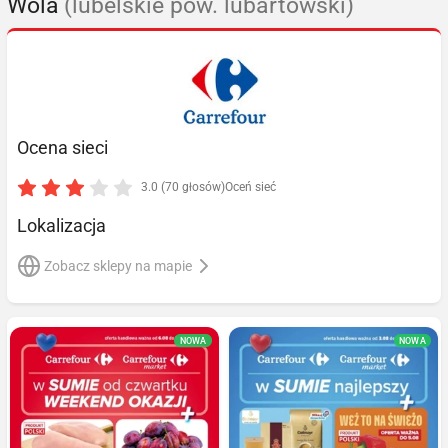
Wola
(lubelskie pow. lubartowski)
Ocena sieci
3.0 (70 głosów)
Oceń sieć
Lokalizacja
Zobacz sklepy na mapie
NOWA
NOWA