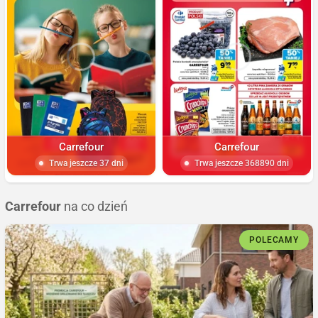
Carrefour
Carrefour
Trwa jeszcze 37 dni
Trwa jeszcze 368890 dni
Carrefour
na co dzień
POLECAMY