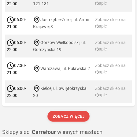
mapie
22:00
121-131
06:00-
Jastrzębie-Zdrój, ul. Armii
Zobacz sklep na
mapie
21:00
Krajowej 3
06:00-
Gorzów Wielkopolski, ul.
Zobacz sklep na
mapie
22:00
Górczyńska 19
07:30-
Zobacz sklep na
Warszawa, ul. Puławska 2
mapie
21:00
06:00-
Kielce, ul. Świętokrzyska
Zobacz sklep na
mapie
22:00
20
ZOBACZ WIĘCEJ
Sklepy sieci
Carrefour
w innych miastach