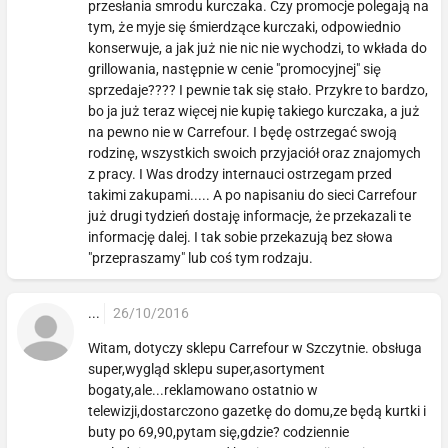
przesłania smrodu kurczaka. Czy promocje polegają na
tym, że myje się śmierdzące kurczaki, odpowiednio
konserwuje, a jak już nie nic nie wychodzi, to wkłada do
grillowania, następnie w cenie "promocyjnej" się
sprzedaje???? I pewnie tak się stało. Przykre to bardzo,
bo ja już teraz więcej nie kupię takiego kurczaka, a już
na pewno nie w Carrefour. I będę ostrzegać swoją
rodzinę, wszystkich swoich przyjaciół oraz znajomych
z pracy. I Was drodzy internauci ostrzegam przed
takimi zakupami..... A po napisaniu do sieci Carrefour
już drugi tydzień dostaję informacje, że przekazali te
informację dalej. I tak sobie przekazują bez słowa
"przepraszamy" lub coś tym rodzaju.
...
26/10/2016
Witam, dotyczy sklepu Carrefour w Szczytnie. obsługa
super,wygląd sklepu super,asortyment
bogaty,ale...reklamowano ostatnio w
telewizji,dostarczono gazetkę do domu,ze będą kurtki i
buty po 69,90,pytam się,gdzie? codziennie